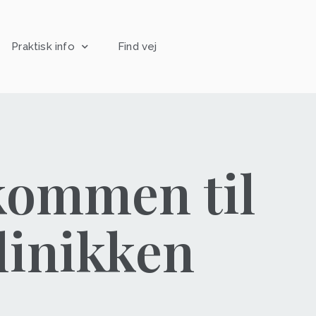
Praktisk info
Find vej
kommen til
linikken